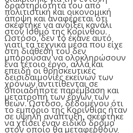
δραστηριότητά του από
πολιτιστική και οικονομική
άποψη και αναφέρεται ότι
σκέφτηκε να ανοίξει κανάλι
στον Ισθμό της Κορίνθου.
Ωστόσο, δεν το έκανε αυτό
γιατί τα τεχνικά μέσα που είχε
στη διάθεσή του δεν
μπορούσαν να ολοκληρώσουν
ένα τέτοιο έργο, αλλά και
επειδή οι θρησκευτικές
δεισιδαιμονίες εκείνων των
χρόνων αντιτίθενται σε
οποιαδήποτε παρέμβαση και
μετατροπή των έργων των
θεών. Ωστόσο, δεδομένου ότι
το εμπόριο της Κορινθίας ήταν
σε υψηλή ανάπτυξη, σκέφτηκε
να χτίσει έναν ειδικό δρόμο
στον οποίο θα μεταφερθούν