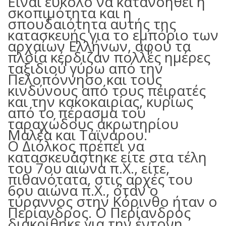
Είναι εύκολο να κατανοηθεί η
σκοπιμότητα και η
σπουδαιότητα αυτής της
κατασκευής για το εμπόριο των
αρχαίων Ελλήνων, αφού τα
πλοία κέρδιζαν πολλές ημέρες
ταξιδιού γύρω από την
Πελοπόννησο και τους
κινδύνους από τους πειρατές
και την κακοκαιρίας, κυρίως
από το πέρασμα του
ταραχώδους ακρωτηρίου
Μαλέα και Ταϊνάρου.
Ο Διόλκος πρέπει να
κατασκευάστηκε είτε στα τέλη
του 7ου αιώνα π.Χ., είτε,
πιθανότατα, στις αρχές του
6ου αιώνα π.Χ., όταν ο
τύραννος στην Κόρινθο ήταν ο
Περίανδρος. Ο Περίανδρος
διακρίθηκε για την έντονη