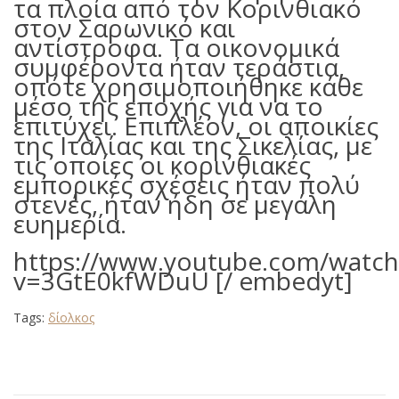
τα πλοία από τον Κορινθιακό
στον Σαρωνικό και
αντίστροφα. Τα οικονομικά
συμφέροντα ήταν τεράστια,
οπότε χρησιμοποιήθηκε κάθε
μέσο της εποχής για να το
επιτύχει. Επιπλέον, οι αποικίες
της Ιταλίας και της Σικελίας, με
τις οποίες οι κορινθιακές
εμπορικές σχέσεις ήταν πολύ
στενές, ήταν ήδη σε μεγάλη
ευημερία.
https://www.youtube.com/watch
v=3GtE0kfWDuU [/ embedyt]
Tags:
δίολκος